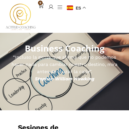
0
ES
Business Coaching
“Incluso la gente que afirma que no podemos
hacer nada para cambiar nuestro destino, mira
antes de cruzar la calle”.
Stephen William Hawking
Sesiones de