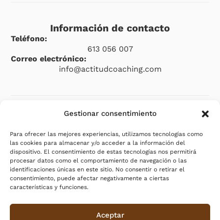
Información de contacto
Teléfono:
613 056 007
Correo electrónico:
info@actitudcoaching.com
Gestionar consentimiento
Legal
Para ofrecer las mejores experiencias, utilizamos tecnologías como
Aviso legal
las cookies para almacenar y/o acceder a la información del
dispositivo. El consentimiento de estas tecnologías nos permitirá
Política de privacidad
procesar datos como el comportamiento de navegación o las
Política de cookies (UE)
identificaciones únicas en este sitio. No consentir o retirar el
consentimiento, puede afectar negativamente a ciertas
Política de envíos y devoluciones
características y funciones.
Accesibilidad
Aceptar